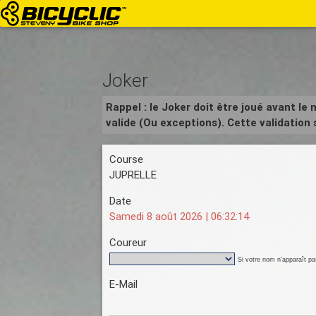
Joker
Rappel : le Joker doit être joué avant le
valide (Ou exceptions). Cette validatio
Course
JUPRELLE
Date
Samedi 8 août 2026 |
06:32:15
Coureur
Si votre nom n'apparaît pas
E-Mail