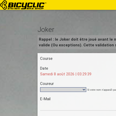
Joker
Rappel : le Joker doit être joué avant le
valide (Ou exceptions). Cette validatio
Course
Date
Samedi 8 août 2026 |
03:29:40
Coureur
Si votre nom n'apparaît pas
E-Mail