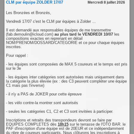
CLM par équipe ZOLDER 17/07
Mercredi 8 juillet 2026
Les Bronzées et Bronzés,
Vendredi 17/07 c'est le CLM par équipes à Zolder …
Il est demandé aux responsables équipes de me transmettre
(fab.demoulin@icloud.com)
au plus tard le VENDREDI 10/07
les
compositions exactes en reprenant en détail
NOM/PRENOM/DOSSARD/CATEGORIE et ce pour chaque équipes
inscrites.
Pour rappel :
- les équipes sont composées de MAX 5 coureurs et le temps est pris
sur le 3e
- les équipes inter catégories sont autorisées mais uniquement dans
la catégorie la plus élevée (ex : des C3 peuvent compléter une équipe
C1 mais pas l'inverse)
- il n'y a PAS de JOKER pour cette épreuve
- les vélo contre-la montrer sont autorisés
- seules les catégories C1, C2 et C3 sont invitées à participer.
Inscriptions et retraits des transpondeurs devront se faire par
EQUIPES COMPLETES dès
18h15
sur le terrasse de l'OTO BAR. le
PAF d'inscription d'une équipe est de 20EUR et ce indépendamment
du nbre de coureurs particpants. Nous clôturons les inscriptions à