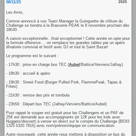
08/11/25
2025
Les Amis,
Comme annoncé à vos Team Manager la Guinguette de clôture du
Challenge se tiendra à la Brasserie PEAK le 8 novembre prochain dès
18h30.
A saison exceptionnelle...final exceptionnel ! Cette année on opte pour
la formule offensive ... on remplace les grandes tables par un apéro
dînatoire convivial et festif avec DJ et tout le Saint Bazar!
Le programme est le suivant :
- 17h30 : prise en charge bus TEC (
Aubel
/Battice/Verviers/Jalhay)
- 18h30 : accueil & apéro
- 19h30 : Street Food (Burger Pulled Pork, FlammePeak, Tapas &
Frites)
- 21h30 : remise des prix et tombola
- 23h59 : Départ bus TEC (Jalhay/Verviers/Battice/Aubel)
Pour rappel le souper est gratuit pour les Challengers et un PAF de
25€ est demandé aux accompagnants (et 12€ pour les kids avec
Nuggets/dessert) à verser en direct sur le compte du Challenge (BE83
1325 5320 7815) avec nom/prénom/équipe en communication.
Autre nouveauté, cette année nous mettons à disposition un bus du