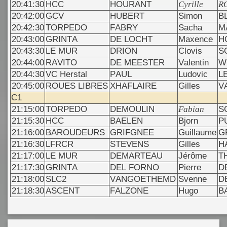
20:41:30
HCC
HOURANT
Cyrille
R
20:42:00
GCV
HUBERT
Simon
B
20:42:30
TORPEDO
FABRY
Sacha
M
20:43:00
GRINTA
DE LOCHT
Maxence
H
20:43:30
LE MUR
DRION
Clovis
S
20:44:00
RAVITO
DE MEESTER
Valentin
W
20:44:30
VC Herstal
PAUL
Ludovic
L
20:45:00
ROUES LIBRES
XHAFLAIRE
Gilles
V
C1
21:15:00
TORPEDO
DEMOULIN
Fabian
S
21:15:30
HCC
BAELEN
Bjorn
P
21:16:00
BAROUDEURS
GRIFGNEE
Guillaume
G
21:16:30
LFRCR
STEVENS
Gilles
H
21:17:00
LE MUR
DEMARTEAU
Jérôme
T
21:17:30
GRINTA
DEL FORNO
Pierre
D
21:18:00
SLC2
VANGOETHEMD
Svenne
D
21:18:30
ASCENT
FALZONE
Hugo
B