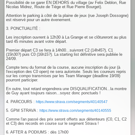
Possibilité de se garer EN DEHORS du village (av Felix Deblon, Rue
Nicolas Midrez, Route de Tiège et Rue Pierre Bourget).
Attention le parking à côté de la plaine de jeux (rue Joseph Dossogne)
est réservé pour un autre évenement.
3. PONCTUALITÉ :
Les inscription ouvrent à 12h30 à La Grange et se clôtureront au plus
tard 45 minutes avant votre départ.
Premier départ C3 se fera à 14h00...suivront C2 (14h45?), C1
(15h30?) puis C0 (16h15?). La starting list définitive sera publiée le
24/09.
Compte tenu du format de la course, aucune inscription du jour (à
l'exception des C0 open) ne sera autorisée. Seuls les coureurs repris
sur les compo transmises par les Team Manager (deadline 19/09)
pourront participer.
En outre, tout retard engendrera une DISQUALIFICATION...la montre
de Guy ayant toujours raison...soyez donc ponctuels !
4. PARCOURS :
https://www.strava.com/segments/40140547
5. GPM STRAVA :
https://www.strava.com/segments/40140555
Comme l'an passé des prix seront offerts aux détenteurs (C0, C1, C2
et C3) des records en course sur le segment Strava !
6. AFTER & PODIUMS : dès 17h00