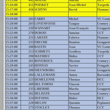
15:15:00
442
MOISSE
Martin
GCV
15:16:00
411
POISKET
Jean-Michel
Torpedo
15:17:00
456
SCHYNS
David
Flamme 
15:18:00
15:19:00
203
FABRY
Michel
VC Centr
15:20:00
265
LOVENFOSSE
Tanguy
Century 
15:21:00
239
WANSART
Jean-François
Gruppett
15:22:00
270
DUBOIS
Antoine
CCT
15:23:00
251
LAHAYE
Fabrice
Flamme 
15:24:00
233
FRECHE
Damien
Gruppett
15:25:00
200
BASTIN
Jean
VC Centr
15:26:00
213
SCHMETS
Geoffrey
Torpedo
15:27:00
290
MATHIEU
Didier
CCT
15:28:00
261
BOVEROUX
Maxime
Century 
15:29:00
245
HONNAY
Xavier
Fringale
15:30:00
288
NIEUWBORG
Jesse
Gruppett
15:31:00
284
LALLEMAND
Anton
Baroude
15:32:00
223
DEMELENNE
Thomas
HCC
15:33:00
269
DEL FORNO
Vincent
CCT
15:34:00
235
LIBERME
Martin
Gruppett
15:35:00
262
DELHAYE
Arnaud
Century 
15:36:00
224
DUFOING
Didier
HCC
15:37:00
220
MELON
Quentin
Pepinste
15:38:00
275
STOCLET
Thomas
CCT