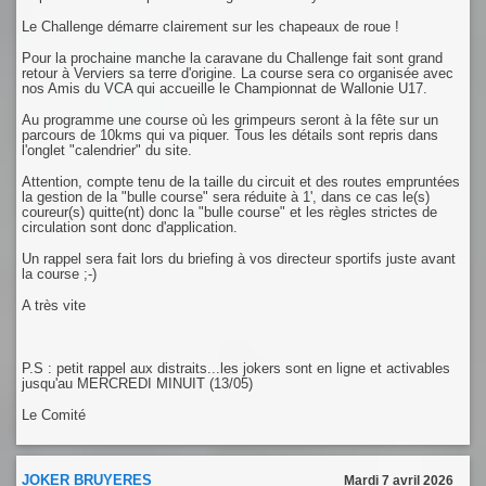
Le Challenge démarre clairement sur les chapeaux de roue !
Pour la prochaine manche la caravane du Challenge fait sont grand
retour à Verviers sa terre d'origine. La course sera co organisée avec
nos Amis du VCA qui accueille le Championnat de Wallonie U17.
Au programme une course où les grimpeurs seront à la fête sur un
parcours de 10kms qui va piquer. Tous les détails sont repris dans
l'onglet "calendrier" du site.
Attention, compte tenu de la taille du circuit et des routes empruntées
la gestion de la "bulle course" sera réduite à 1', dans ce cas le(s)
coureur(s) quitte(nt) donc la "bulle course" et les règles strictes de
circulation sont donc d'application.
Un rappel sera fait lors du briefing à vos directeur sportifs juste avant
la course ;-)
A très vite
P.S : petit rappel aux distraits...les jokers sont en ligne et activables
jusqu'au MERCREDI MINUIT (13/05)
Le Comité
JOKER BRUYERES
Mardi 7 avril 2026