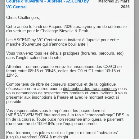
Course d’ouverture - Juprelle - ASCEND by
Mercredi 25 mars
VC Central
2026
Chers Challengers,
Cette année le lundi de Pâques 2026 sera synonyme de cérémonie
d'ouverture pour le Challenge Bicyclic & Peak !
Les ASCEND by VC Central nous invitent à Juprelle pour cette
manche d'ouverture qui s'annonce bouillante !
Vous trouverez tous les détails pratiques (horaires, parcours, etc)
dans l'onglet calendrier du site.
Attention...comme vous le verrez les inscriptions des C2&C3 se
feront entre 08h15 et 09h45, celles des C0 et C1 entre 10h15 et
11h45.
Compte tenu de nbre de coureurs attendus et de la logistique
nécessaire entre autres pour la
distribution des transpondeurs
nous
vous demandons de respecter ces horaires et vous invitons à vous
présenter aux inscriptions à l'heure et avec le montant exact si
possible.
Vos responsables vous le répèteront les puces devront
IMPÉRATIVEMENT être rendues à la table "chronométrage" DES la
fin de la course. Toute puce non retournée impliquera le paiement
d'une somme de 100EUR/u par l'équipe concernée...
Pour terminer, les jokers sont en ligne et resteront "activables"
jusqu'au vendredi 03/04 à midnight.