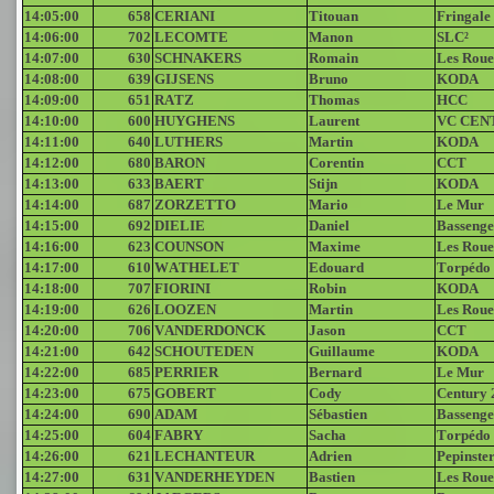
14:05:00
658
CERIANI
Titouan
Fringale
14:06:00
702
LECOMTE
Manon
SLC²
14:07:00
630
SCHNAKERS
Romain
Les Roue
14:08:00
639
GIJSENS
Bruno
KODA
14:09:00
651
RATZ
Thomas
HCC
14:10:00
600
HUYGHENS
Laurent
VC CEN
14:11:00
640
LUTHERS
Martin
KODA
14:12:00
680
BARON
Corentin
CCT
14:13:00
633
BAERT
Stijn
KODA
14:14:00
687
ZORZETTO
Mario
Le Mur
14:15:00
692
DIELIE
Daniel
Bassenge
14:16:00
623
COUNSON
Maxime
Les Roue
14:17:00
610
WATHELET
Edouard
Torpédo
14:18:00
707
FIORINI
Robin
KODA
14:19:00
626
LOOZEN
Martin
Les Roue
14:20:00
706
VANDERDONCK
Jason
CCT
14:21:00
642
SCHOUTEDEN
Guillaume
KODA
14:22:00
685
PERRIER
Bernard
Le Mur
14:23:00
675
GOBERT
Cody
Century 
14:24:00
690
ADAM
Sébastien
Bassenge
14:25:00
604
FABRY
Sacha
Torpédo
14:26:00
621
LECHANTEUR
Adrien
Pepinste
14:27:00
631
VANDERHEYDEN
Bastien
Les Roue