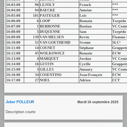
16:03:00
96
LEJOLY
Franck
***
16:04:00
94
BAECKE
Antoine
***
16:05:00
101
PASTEGER
Loïc
***
16:06:00
6
LOOP
Romain
Torpédo
16:07:00
1
BEBRONNE
Bastian
VC Centr
16:08:00
5
DUQUENNE
Sam
Torpédo
16:09:00
139
VAN MELSEN
Kevin
Flamme 
16:10:00
52
VAN GOETHEMD
Svenne
SLC²
16:11:00
14
COUNET
Stéphane
Gruppett
16:12:00
45
WOLKOWICZ
Romain
ECW
16:13:00
4
MARQUET
Jordan
VC Centr
16:14:00
16
GUSTIN
Cyrille
Gruppett
16:15:00
3
GILLES
Amaury
VC Centr
16:16:00
34
COSENTINO
Jean-François
ECW
16:17:00
27
NOEL
Adrien
CCT
Joker POLLEUR
Mardi 16 septembre 2025
Description courte