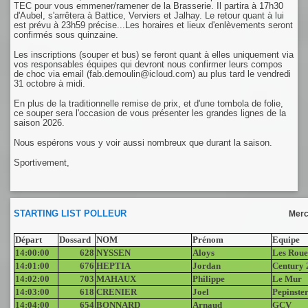
TEC pour vous emmener/ramener de la Brasserie. Il partira à 17h30
d'Aubel, s'arrêtera à Battice, Verviers et Jalhay. Le retour quant à lui
est prévu à 23h59 précise...Les horaires et lieux d'enlèvements seront
confirmés sous quinzaine.
Les inscriptions (souper et bus) se feront quant à elles uniquement via
vos responsables équipes qui devront nous confirmer leurs compos
de choc via email (fab.demoulin@icloud.com) au plus tard le vendredi
31 octobre à midi.
En plus de la traditionnelle remise de prix, et d'une tombola de folie,
ce souper sera l'occasion de vous présenter les grandes lignes de la
saison 2026.
Nous espérons vous y voir aussi nombreux que durant la saison.
Sportivement,
STARTING LIST POLLEUR
Merc
Départ
Dossard
NOM
Prénom
Equipe
14:00:00
628
NYSSEN
Aloys
Les Roue
14:01:00
676
HEPTIA
Jordan
Century 
14:02:00
703
MAHAUX
Philippe
Le Mur
14:03:00
618
CRENIER
Joel
Pepinste
14:04:00
654
BONNARD
Arnaud
GCV