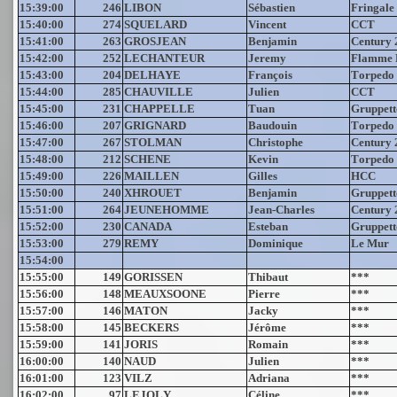
15:39:00
246
LIBON
Sébastien
Fringale
15:40:00
274
SQUELARD
Vincent
CCT
15:41:00
263
GROSJEAN
Benjamin
Century 
15:42:00
252
LECHANTEUR
Jeremy
Flamme 
15:43:00
204
DELHAYE
François
Torpedo
15:44:00
285
CHAUVILLE
Julien
CCT
15:45:00
231
CHAPPELLE
Tuan
Gruppett
15:46:00
207
GRIGNARD
Baudouin
Torpedo
15:47:00
267
STOLMAN
Christophe
Century 
15:48:00
212
SCHENE
Kevin
Torpedo
15:49:00
226
MAILLEN
Gilles
HCC
15:50:00
240
XHROUET
Benjamin
Gruppett
15:51:00
264
JEUNEHOMME
Jean-Charles
Century 
15:52:00
230
CANADA
Esteban
Gruppett
15:53:00
279
REMY
Dominique
Le Mur
15:54:00
15:55:00
149
GORISSEN
Thibaut
***
15:56:00
148
MEAUXSOONE
Pierre
***
15:57:00
146
MATON
Jacky
***
15:58:00
145
BECKERS
Jérôme
***
15:59:00
141
JORIS
Romain
***
16:00:00
140
NAUD
Julien
***
16:01:00
123
VILZ
Adriana
***
16:02:00
97
LEJOLY
Céline
***