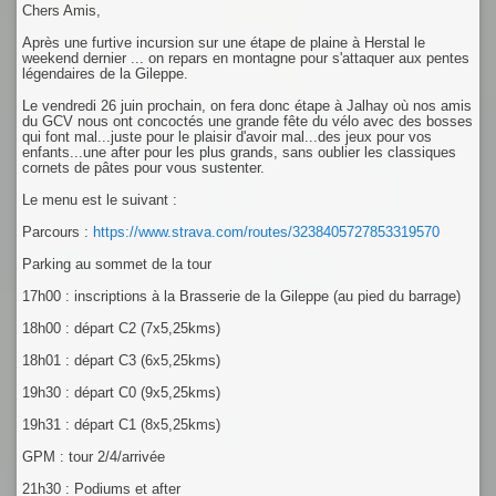
Chers Amis,
Après une furtive incursion sur une étape de plaine à Herstal le
weekend dernier ... on repars en montagne pour s'attaquer aux pentes
légendaires de la Gileppe.
Le vendredi 26 juin prochain, on fera donc étape à Jalhay où nos amis
du GCV nous ont concoctés une grande fête du vélo avec des bosses
qui font mal...juste pour le plaisir d'avoir mal...des jeux pour vos
enfants...une after pour les plus grands, sans oublier les classiques
cornets de pâtes pour vous sustenter.
Le menu est le suivant :
Parcours :
https://www.strava.com/routes/3238405727853319570
Parking au sommet de la tour
17h00 : inscriptions à la Brasserie de la Gileppe (au pied du barrage)
18h00 : départ C2 (7x5,25kms)
18h01 : départ C3 (6x5,25kms)
19h30 : départ C0 (9x5,25kms)
19h31 : départ C1 (8x5,25kms)
GPM : tour 2/4/arrivée
21h30 : Podiums et after