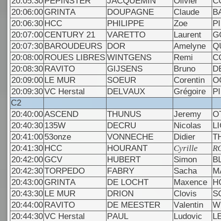
20:05:30
PEPINSTER
JACQUEMIN
Olivier
C
20:06:00
GRINTA
DOUPAGNE
Claude
B
20:06:30
HCC
PHILIPPE
Zoe
P
20:07:00
CENTURY 21
VARETTO
Laurent
G
20:07:30
BAROUDEURS
DOR
Amelyne
Q
20:08:00
ROUES LIBRES
WINTGENS
Remi
C
20:08:30
RAVITO
GIJSENS
Bruno
D
20:09:00
LE MUR
SOEUR
Corentin
O
20:09:30
VC Herstal
DELVAUX
Grégoire
P
C2
20:40:00
ASCEND
THUNUS
Jeremy
O
20:40:30
135W
DECRU
Nicolas
L
20:41:00
53onze
VONNECHE
Didier
T
20:41:30
HCC
HOURANT
Cyrille
R
20:42:00
GCV
HUBERT
Simon
B
20:42:30
TORPEDO
FABRY
Sacha
M
20:43:00
GRINTA
DE LOCHT
Maxence
H
20:43:30
LE MUR
DRION
Clovis
S
20:44:00
RAVITO
DE MEESTER
Valentin
W
20:44:30
VC Herstal
PAUL
Ludovic
L