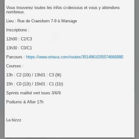
Vous trouverez toutes les infos ci-dessous et vous y attendons
nombreux.
Lieu : Rue de Craesborn 7-9 à Warsage
Inscriptions :
12h00 : C2/C3
13h30 : C0/C1
Parcours :
https://www.strava.com/routes/3514961035574666990
Courses :
13h : C2 (10t) / 13h01 : C3 (9t)
15h : C0 (12t) / 15h01 : C1 (11t)
Sprints maillot vert tours 3/6/9.
Podiums & After 17h
La bizzz