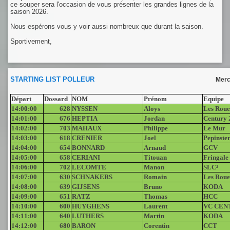
ce souper sera l'occasion de vous présenter les grandes lignes de la
saison 2026.
Nous espérons vous y voir aussi nombreux que durant la saison.
Sportivement,
STARTING LIST POLLEUR
Merc
Départ
Dossard
NOM
Prénom
Equipe
14:00:00
628
NYSSEN
Aloys
Les Roue
14:01:00
676
HEPTIA
Jordan
Century 
14:02:00
703
MAHAUX
Philippe
Le Mur
14:03:00
618
CRENIER
Joel
Pepinste
14:04:00
654
BONNARD
Arnaud
GCV
14:05:00
658
CERIANI
Titouan
Fringale
14:06:00
702
LECOMTE
Manon
SLC²
14:07:00
630
SCHNAKERS
Romain
Les Roue
14:08:00
639
GIJSENS
Bruno
KODA
14:09:00
651
RATZ
Thomas
HCC
14:10:00
600
HUYGHENS
Laurent
VC CEN
14:11:00
640
LUTHERS
Martin
KODA
14:12:00
680
BARON
Corentin
CCT