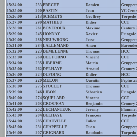
15:24:00
233
FRECHE
Damien
Gruppett
15:25:00
200
BASTIN
Jean
VC Centr
15:26:00
213
SCHMETS
Geoffrey
Torpedo
15:27:00
290
MATHIEU
Didier
CCT
15:28:00
261
BOVEROUX
Maxime
Century 
15:29:00
245
HONNAY
Xavier
Fringale
15:30:00
288
NIEUWBORG
Jesse
Gruppett
15:31:00
284
LALLEMAND
Anton
Baroude
15:32:00
223
DEMELENNE
Thomas
HCC
15:33:00
269
DEL FORNO
Vincent
CCT
15:34:00
235
LIBERME
Martin
Gruppett
15:35:00
262
DELHAYE
Arnaud
Century 
15:36:00
224
DUFOING
Didier
HCC
15:37:00
220
MELON
Quentin
Pepinste
15:38:00
275
STOCLET
Thomas
CCT
15:39:00
246
LIBON
Sébastien
Fringale
15:40:00
274
SQUELARD
Vincent
CCT
15:41:00
263
GROSJEAN
Benjamin
Century 
15:42:00
252
LECHANTEUR
Jeremy
Flamme 
15:43:00
204
DELHAYE
François
Torpedo
15:44:00
285
CHAUVILLE
Julien
CCT
15:45:00
231
CHAPPELLE
Tuan
Gruppett
15:46:00
207
GRIGNARD
Baudouin
Torpedo