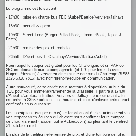
Le programme est le suivant :
- 17h30 : prise en charge bus TEC (
Aubel
/Battice/Verviers/Jalhay)
- 18h30 : accueil & apéro
- 19h30 : Street Food (Burger Pulled Pork, FlammePeak, Tapas &
Frites)
- 21h30 : remise des prix et tombola
- 23h59 : Départ bus TEC (Jalhay/Verviers/Battice/Aubel)
Pour rappel le souper est gratuit pour les Challengers et un PAF de
25€ est demandé aux accompagnants (et 12€ pour les kids avec
Nuggets/dessert) à verser en direct sur le compte du Challenge (BE83
1325 5320 7815) avec nom/prénom/équipe en communication.
Autre nouveauté, cette année nous mettons à disposition un bus du
TEC pour vous emmener/ramener de la Brasserie. Il partira à 17h30
d'Aubel, s'arrêtera à Battice, Verviers et Jalhay. Le retour quant à lui
est prévu à 23h59 précise...Les horaires et lieux d'enlèvements seront
confirmés sous quinzaine.
Les inscriptions (souper et bus) se feront quant à elles uniquement via
vos responsables équipes qui devront nous confirmer leurs compos
de choc via email (fab.demoulin@icloud.com) au plus tard le vendredi
31 octobre à midi.
En plus de la traditionnelle remise de prix, et d'une tombola de folie,