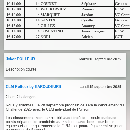
16:11:00
14
COUNET
Stéphane
Gruppett
16:12:00
45
WOLKOWICZ
Romain
ECW
16:13:00
4
MARQUET
Jordan
VC Centr
16:14:00
16
GUSTIN
Cyrille
Gruppett
16:15:00
3
GILLES
Amaury
VC Centr
16:16:00
34
COSENTINO
Jean-François
ECW
16:17:00
27
NOEL
Adrien
CCT
Joker POLLEUR
Mardi 16 septembre 2025
Description courte
CLM Polleur by BAROUDEURS
Lundi 15 septembre 2025
Chers Challengers,
Nous y sommes...le 28 septembre prochain ce sera le dénouement du
Challenge 2026 avec le CLM individuel de Polleur.
Les classements n'ont jamais été aussi indécis ... seuls quelques
points séparent les candidats au maillont jaune. Idem pour l'inter
équipes et en ce qui concerne le GPM tout pourra également se jouer
au sommet du Sarpay !