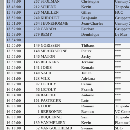
15:47:00
267
STOLMAN
Christophe
Century 
15:48:00
212
SCHENE
Kevin
Torpedo
15:49:00
226
MAILLEN
Gilles
HCC
15:50:00
240
XHROUET
Benjamin
Gruppett
15:51:00
264
JEUNEHOMME
Jean-Charles
Century 
15:52:00
230
CANADA
Esteban
Gruppett
15:53:00
279
REMY
Dominique
Le Mur
15:54:00
15:55:00
149
GORISSEN
Thibaut
***
15:56:00
148
MEAUXSOONE
Pierre
***
15:57:00
146
MATON
Jacky
***
15:58:00
145
BECKERS
Jérôme
***
15:59:00
141
JORIS
Romain
***
16:00:00
140
NAUD
Julien
***
16:01:00
123
VILZ
Adriana
***
16:02:00
97
LEJOLY
Céline
***
16:03:00
96
LEJOLY
Franck
***
16:04:00
94
BAECKE
Antoine
***
16:05:00
101
PASTEGER
Loïc
***
16:06:00
6
LOOP
Romain
Torpédo
16:07:00
1
BEBRONNE
Bastian
VC Centr
16:08:00
5
DUQUENNE
Sam
Torpédo
16:09:00
139
VAN MELSEN
Kevin
Flamme 
16:10:00
52
VAN GOETHEMD
Svenne
SLC²