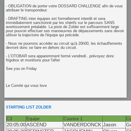
- OBLIGATION de porter votre DOSSARD CHALLENGE afin de vous
attribuer le transpondeur.
- DRAFTING inter équipes est formellement interdit et sera
immédiatement sanctionné par les shérifs sur le parcours SANS
avertissement préalable. La piste de Zolder est suffisamment large
pour pouvoir effectuer ses manoeuvres de dépassements sans devoir
utiliser la trajectoire de l'équipe qui précède.
- Nous ne pourrons accéder au circuit qu'à 20h00, les échauffements
devront donc se faire en dehors du circuit.
- L'OTOBAR sera apparemment fermé vendredi...prévoyez donc
frigobox et munitions pour l'after
See you on Friday
Le Comité qui vous love
STARTING LIST ZOLDER
C3
Equipe
Coureur 1
Co
20:05:00
ASCEND
VANDERDONCK
Jason
G