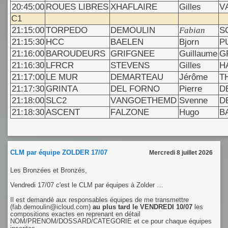
20:45:00
ROUES LIBRES
XHAFLAIRE
Gilles
V
C1
21:15:00
TORPEDO
DEMOULIN
Fabian
S
21:15:30
HCC
BAELEN
Bjorn
P
21:16:00
BAROUDEURS
GRIFGNEE
Guillaume
G
21:16:30
LFRCR
STEVENS
Gilles
H
21:17:00
LE MUR
DEMARTEAU
Jérôme
T
21:17:30
GRINTA
DEL FORNO
Pierre
D
21:18:00
SLC2
VANGOETHEMD
Svenne
D
21:18:30
ASCENT
FALZONE
Hugo
B
CLM par équipe ZOLDER 17/07
Mercredi 8 juillet 2026
Les Bronzées et Bronzés,
Vendredi 17/07 c'est le CLM par équipes à Zolder …
Il est demandé aux responsables équipes de me transmettre
(fab.demoulin@icloud.com)
au plus tard le VENDREDI 10/07
les
compositions exactes en reprenant en détail
NOM/PRENOM/DOSSARD/CATEGORIE et ce pour chaque équipes