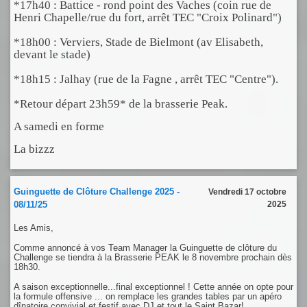
*17h40 : Battice - rond point des Vaches (coin rue de
Henri Chapelle/rue du fort, arrêt TEC "Croix Polinard")
*18h00 : Verviers, Stade de Bielmont (av Elisabeth,
devant le stade)
*18h15 : Jalhay (rue de la Fagne , arrêt TEC "Centre").
*Retour départ 23h59* de la brasserie Peak.
A samedi en forme
La bizzz
Guinguette de Clôture Challenge 2025 -
Vendredi 17 octobre
08/11/25
2025
Les Amis,
Comme annoncé à vos Team Manager la Guinguette de clôture du
Challenge se tiendra à la Brasserie PEAK le 8 novembre prochain dès
18h30.
A saison exceptionnelle...final exceptionnel ! Cette année on opte pour
la formule offensive ... on remplace les grandes tables par un apéro
dînatoire convivial et festif avec DJ et tout le Saint Bazar!