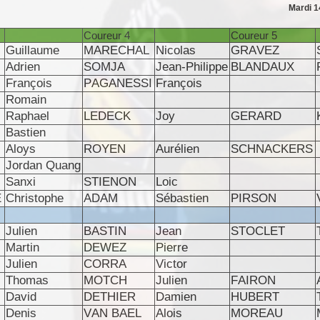
Mardi 14
Coureur 4
Coureur 5
Guillaume
MARECHAL
Nicolas
GRAVEZ
Adrien
SOMJA
Jean-Philippe
BLANDAUX
François
PAGANESSI
François
Romain
Raphael
LEDECK
Joy
GERARD
Bastien
Aloys
ROYEN
Aurélien
SCHNACKERS
Jordan Quang
Sanxi
STIENON
Loic
E
Christophe
ADAM
Sébastien
PIRSON
Julien
BASTIN
Jean
STOCLET
Martin
DEWEZ
Pierre
Julien
CORRA
Victor
Thomas
MOTCH
Julien
FAIRON
David
DETHIER
Damien
HUBERT
Denis
VAN BAEL
Alois
MOREAU