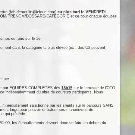
ettre (fab.demoulin@icloud.com)
au plus tard le VENDREDI
tail NOM/PRENOM/DOSSARD/CATEGORIE et ce pour chaque équipes
emps est pris sur le 3e
uement dans la catégorie la plus élevée (ex : des C3 peuvent
ciper.
e faire par EQUIPES COMPLETES dès
18h15
sur le terrasse de l'OTO
t ce indépendamment du nbre de coureurs particpants. Nous
era immédiatement sanctionné par les shérifs sur le parcours SANS
amment large pour pouvoir effectuer ses manoeuvres de
ipe qui précède.
 20h00, les échauffements devront donc se faire en dehors du