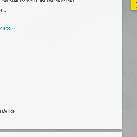
rès beau sprint puis une after de druide !
é...
01972322
 safe ride