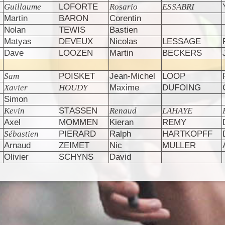
Guillaume
LOFORTE
Rosario
ESSABRI
Martin
BARON
Corentin
Nolan
TEWIS
Bastien
Matyas
DEVEUX
Nicolas
LESSAGE
Dave
LOOZEN
Martin
BECKERS
Sam
POISKET
Jean-Michel
LOOP
Xavier
HOUDY
Maxime
DUFOING
Simon
Kevin
STASSEN
Renaud
LAHAYE
Axel
MOMMEN
Kieran
REMY
Sébastien
PIERARD
Ralph
HARTKOPFF
Arnaud
ZEIMET
Nic
MULLER
Olivier
SCHYNS
David