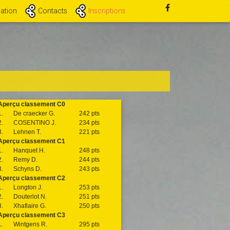
ation
Contacts
Inscriptions
Aperçu classement C0
1.
De craecker G.
242 pts
2.
COSENTINO J.
234 pts
3.
Lehnen T.
221 pts
Aperçu classement C1
1.
Hanquet H.
248 pts
2.
Remy D.
244 pts
3.
Schyns D.
243 pts
Aperçu classement C2
1.
Longton J.
253 pts
2.
Douterlot N.
251 pts
3.
Xhaflaire G.
250 pts
Aperçu classement C3
1.
Wintgens R.
295 pts