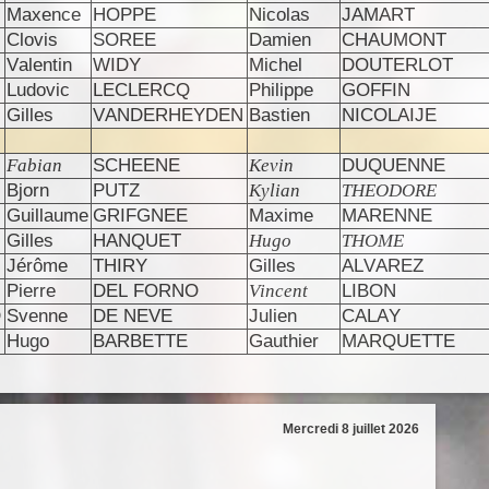
Maxence
HOPPE
Nicolas
JAMART
Clovis
SOREE
Damien
CHAUMONT
Valentin
WIDY
Michel
DOUTERLOT
Ludovic
LECLERCQ
Philippe
GOFFIN
Gilles
VANDERHEYDEN
Bastien
NICOLAIJE
Fabian
SCHEENE
Kevin
DUQUENNE
Bjorn
PUTZ
Kylian
THEODORE
Guillaume
GRIFGNEE
Maxime
MARENNE
Gilles
HANQUET
Hugo
THOME
Jérôme
THIRY
Gilles
ALVAREZ
Pierre
DEL FORNO
Vincent
LIBON
D
Svenne
DE NEVE
Julien
CALAY
Hugo
BARBETTE
Gauthier
MARQUETTE
Mercredi 8 juillet 2026