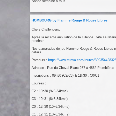
Bonne semaine à tous
HOMBOURG by Flamme Rouge & Roues Libres
Chers Challengers,
Après la récente annulation de la Gileppe...vite se refai
prochain.
Nos camarades de jeu Flamme Rouge & Roues Libres nous
détails :
Parcours :
https://www.strava.com/routes/30935442832
Adresse : Rue du Cheval Blanc 267 à 4862 Plombières
Inscriptions : 09h30 (C2/C3) & 11h30 : C0/C1
Courses :
C2 : 10h30 (9x6,34kms)
C3 : 10h31 (8x6,34kms)
C0 : 12h30 (10x6,34kms)
C1 : 12h31 (10x6,34kms)