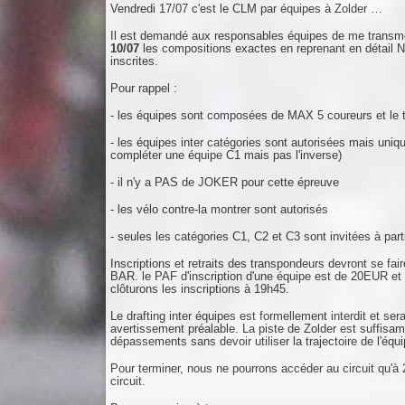
Vendredi 17/07 c'est le CLM par équipes à Zolder …
Il est demandé aux responsables équipes de me transm
10/07
les compositions exactes en reprenant en dé
inscrites.
Pour rappel :
- les équipes sont composées de MAX 5 coureurs et le t
- les équipes inter catégories sont autorisées mais uniq
compléter une équipe C1 mais pas l'inverse)
- il n'y a PAS de JOKER pour cette épreuve
- les vélo contre-la montrer sont autorisés
- seules les catégories C1, C2 et C3 sont invitées à parti
Inscriptions et retraits des transpondeurs devront s
BAR. le PAF d'inscription d'une équipe est de 20EUR e
clôturons les inscriptions à 19h45.
Le drafting inter équipes est formellement interdit et s
avertissement préalable. La piste de Zolder est suffis
dépassements sans devoir utiliser la trajectoire de l'équ
Pour terminer, nous ne pourrons accéder au circuit qu'à
circuit.