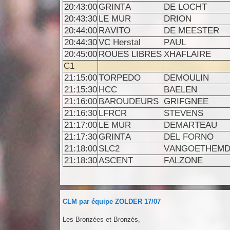
20:43:00
GRINTA
DE LOCHT
20:43:30
LE MUR
DRION
20:44:00
RAVITO
DE MEESTER
20:44:30
VC Herstal
PAUL
20:45:00
ROUES LIBRES
XHAFLAIRE
C1
21:15:00
TORPEDO
DEMOULIN
21:15:30
HCC
BAELEN
21:16:00
BAROUDEURS
GRIFGNEE
21:16:30
LFRCR
STEVENS
21:17:00
LE MUR
DEMARTEAU
21:17:30
GRINTA
DEL FORNO
21:18:00
SLC2
VANGOETHEM
21:18:30
ASCENT
FALZONE
CLM par équipe ZOLDER 17/07
Les Bronzées et Bronzés,