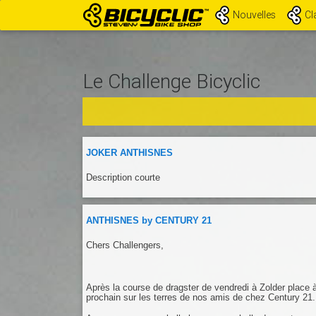
Nouvelles
Cl
Le Challenge Bicyclic
JOKER ANTHISNES
Description courte
ANTHISNES by CENTURY 21
Chers Challengers,
Après la course de dragster de vendredi à Zolder place 
prochain sur les terres de nos amis de chez Century 21.