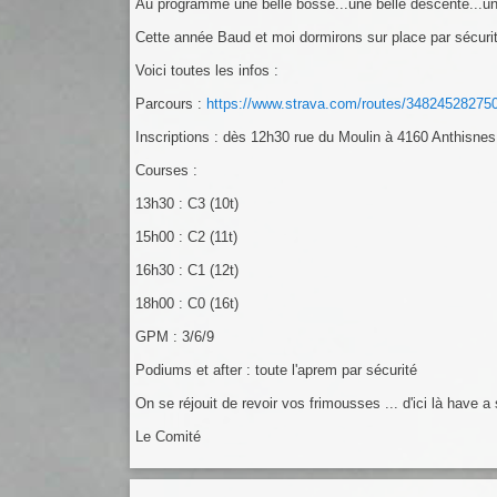
Au programme une belle bosse...une belle descente...un t
Cette année Baud et moi dormirons sur place par sécurit
Voici toutes les infos :
Parcours :
https://www.strava.com/routes/34824528275
Inscriptions : dès 12h30 rue du Moulin à 4160 Anthisnes
Courses :
13h30 : C3 (10t)
15h00 : C2 (11t)
16h30 : C1 (12t)
18h00 : C0 (16t)
GPM : 3/6/9
Podiums et after : toute l'aprem par sécurité
On se réjouit de revoir vos frimousses ... d'ici là have a
Le Comité