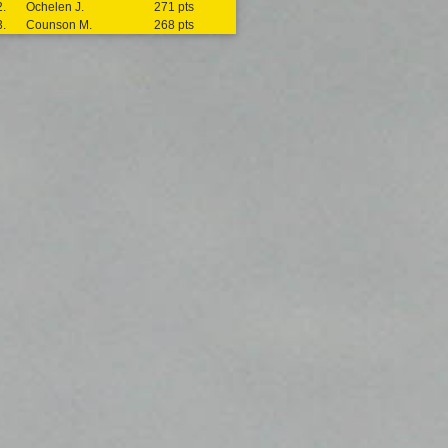
2.
Ochelen J.
271 pts
3.
Counson M.
268 pts