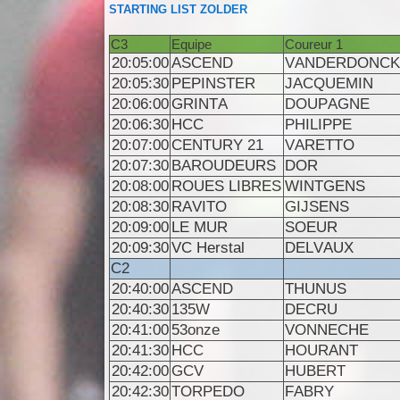
STARTING LIST ZOLDER
C3
Equipe
Coureur 1
20:05:00
ASCEND
VANDERDONCK
20:05:30
PEPINSTER
JACQUEMIN
20:06:00
GRINTA
DOUPAGNE
20:06:30
HCC
PHILIPPE
20:07:00
CENTURY 21
VARETTO
20:07:30
BAROUDEURS
DOR
20:08:00
ROUES LIBRES
WINTGENS
20:08:30
RAVITO
GIJSENS
20:09:00
LE MUR
SOEUR
20:09:30
VC Herstal
DELVAUX
C2
20:40:00
ASCEND
THUNUS
20:40:30
135W
DECRU
20:41:00
53onze
VONNECHE
20:41:30
HCC
HOURANT
20:42:00
GCV
HUBERT
20:42:30
TORPEDO
FABRY