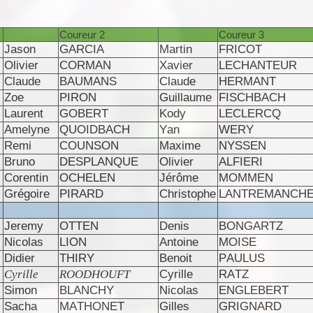
Coureur 2
Coureur 3
Jason
GARCIA
Martin
FRICOT
Olivier
CORMAN
Xavier
LECHANTEUR
Claude
BAUMANS
Claude
HERMANT
Zoe
PIRON
Guillaume
FISCHBACH
Laurent
GOBERT
Kody
LECLERCQ
Amelyne
QUOIDBACH
Yan
WERY
Remi
COUNSON
Maxime
NYSSEN
Bruno
DESPLANQUE
Olivier
ALFIERI
Corentin
OCHELEN
Jérôme
MOMMEN
Grégoire
PIRARD
Christophe
LANTREMANCH
Jeremy
OTTEN
Denis
BONGARTZ
Nicolas
LION
Antoine
MOISE
Didier
THIRY
Benoit
PAULUS
Cyrille
ROODHOUFT
Cyrille
RATZ
Simon
BLANCHY
Nicolas
ENGLEBERT
Sacha
MATHONET
Gilles
GRIGNARD