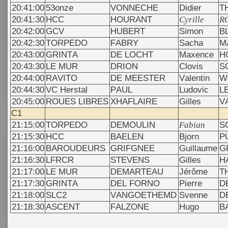
20:41:00
53onze
VONNECHE
Didier
T
20:41:30
HCC
HOURANT
Cyrille
R
20:42:00
GCV
HUBERT
Simon
B
20:42:30
TORPEDO
FABRY
Sacha
M
20:43:00
GRINTA
DE LOCHT
Maxence
H
20:43:30
LE MUR
DRION
Clovis
S
20:44:00
RAVITO
DE MEESTER
Valentin
W
20:44:30
VC Herstal
PAUL
Ludovic
L
20:45:00
ROUES LIBRES
XHAFLAIRE
Gilles
V
C1
21:15:00
TORPEDO
DEMOULIN
Fabian
S
21:15:30
HCC
BAELEN
Bjorn
P
21:16:00
BAROUDEURS
GRIFGNEE
Guillaume
G
21:16:30
LFRCR
STEVENS
Gilles
H
21:17:00
LE MUR
DEMARTEAU
Jérôme
T
21:17:30
GRINTA
DEL FORNO
Pierre
D
21:18:00
SLC2
VANGOETHEMD
Svenne
D
21:18:30
ASCENT
FALZONE
Hugo
B