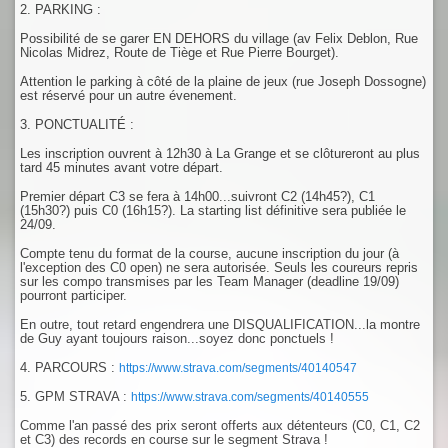
2. PARKING :
Possibilité de se garer EN DEHORS du village (av Felix Deblon, Rue
Nicolas Midrez, Route de Tiège et Rue Pierre Bourget).
Attention le parking à côté de la plaine de jeux (rue Joseph Dossogne)
est réservé pour un autre évenement.
3. PONCTUALITÉ :
Les inscription ouvrent à 12h30 à La Grange et se clôtureront au plus
tard 45 minutes avant votre départ.
Premier départ C3 se fera à 14h00...suivront C2 (14h45?), C1
(15h30?) puis C0 (16h15?). La starting list définitive sera publiée le
24/09.
Compte tenu du format de la course, aucune inscription du jour (à
l'exception des C0 open) ne sera autorisée. Seuls les coureurs repris
sur les compo transmises par les Team Manager (deadline 19/09)
pourront participer.
En outre, tout retard engendrera une DISQUALIFICATION...la montre
de Guy ayant toujours raison...soyez donc ponctuels !
4. PARCOURS :
https://www.strava.com/segments/40140547
5. GPM STRAVA :
https://www.strava.com/segments/40140555
Comme l'an passé des prix seront offerts aux détenteurs (C0, C1, C2
et C3) des records en course sur le segment Strava !