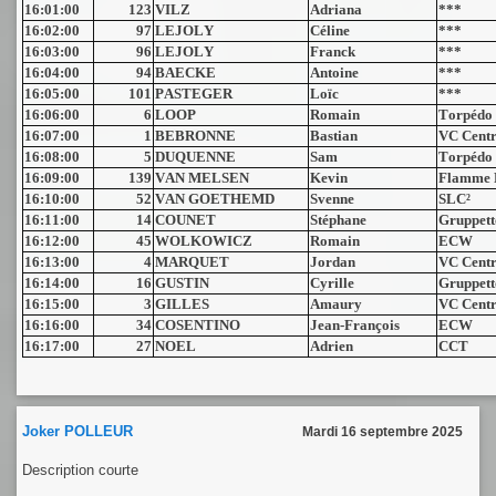
16:01:00
123
VILZ
Adriana
***
16:02:00
97
LEJOLY
Céline
***
16:03:00
96
LEJOLY
Franck
***
16:04:00
94
BAECKE
Antoine
***
16:05:00
101
PASTEGER
Loïc
***
16:06:00
6
LOOP
Romain
Torpédo
16:07:00
1
BEBRONNE
Bastian
VC Centr
16:08:00
5
DUQUENNE
Sam
Torpédo
16:09:00
139
VAN MELSEN
Kevin
Flamme 
16:10:00
52
VAN GOETHEMD
Svenne
SLC²
16:11:00
14
COUNET
Stéphane
Gruppett
16:12:00
45
WOLKOWICZ
Romain
ECW
16:13:00
4
MARQUET
Jordan
VC Centr
16:14:00
16
GUSTIN
Cyrille
Gruppett
16:15:00
3
GILLES
Amaury
VC Centr
16:16:00
34
COSENTINO
Jean-François
ECW
16:17:00
27
NOEL
Adrien
CCT
Joker POLLEUR
Mardi 16 septembre 2025
Description courte