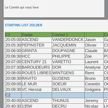
Le Comité qui vous love
STARTING LIST ZOLDER
C3
Equipe
Coureur 1
Co
20:05:00
ASCEND
VANDERDONCK
Jason
G
20:05:30
PEPINSTER
JACQUEMIN
Olivier
C
20:06:00
GRINTA
DOUPAGNE
Claude
B
20:06:30
HCC
PHILIPPE
Zoe
P
20:07:00
CENTURY 21
VARETTO
Laurent
G
20:07:30
BAROUDEURS
DOR
Amelyne
Q
20:08:00
ROUES LIBRES
WINTGENS
Remi
C
20:08:30
RAVITO
GIJSENS
Bruno
D
20:09:00
LE MUR
SOEUR
Corentin
O
20:09:30
VC Herstal
DELVAUX
Grégoire
P
C2
20:40:00
ASCEND
THUNUS
Jeremy
O
20:40:30
135W
DECRU
Nicolas
L