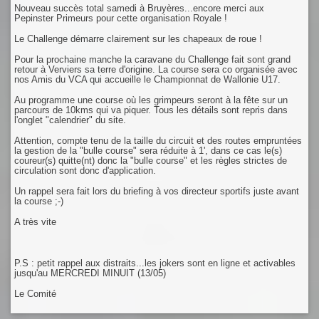
Nouveau succès total samedi à Bruyères...encore merci aux
Pepinster Primeurs pour cette organisation Royale !
Le Challenge démarre clairement sur les chapeaux de roue !
Pour la prochaine manche la caravane du Challenge fait sont grand
retour à Verviers sa terre d'origine. La course sera co organisée avec
nos Amis du VCA qui accueille le Championnat de Wallonie U17.
Au programme une course où les grimpeurs seront à la fête sur un
parcours de 10kms qui va piquer. Tous les détails sont repris dans
l'onglet "calendrier" du site.
Attention, compte tenu de la taille du circuit et des routes empruntées
la gestion de la "bulle course" sera réduite à 1', dans ce cas le(s)
coureur(s) quitte(nt) donc la "bulle course" et les règles strictes de
circulation sont donc d'application.
Un rappel sera fait lors du briefing à vos directeur sportifs juste avant
la course ;-)
A très vite
P.S : petit rappel aux distraits...les jokers sont en ligne et activables
jusqu'au MERCREDI MINUIT (13/05)
Le Comité