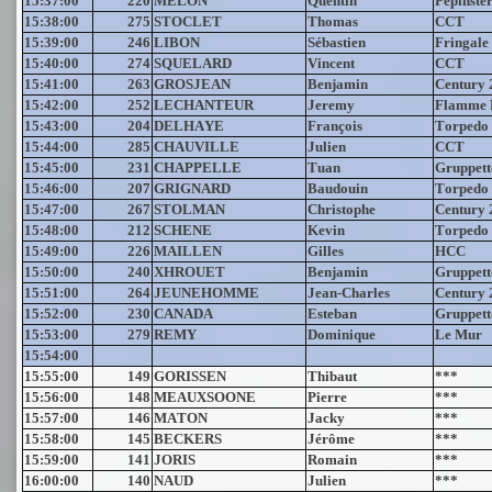
15:37:00
220
MELON
Quentin
Pepinste
15:38:00
275
STOCLET
Thomas
CCT
15:39:00
246
LIBON
Sébastien
Fringale
15:40:00
274
SQUELARD
Vincent
CCT
15:41:00
263
GROSJEAN
Benjamin
Century 
15:42:00
252
LECHANTEUR
Jeremy
Flamme 
15:43:00
204
DELHAYE
François
Torpedo
15:44:00
285
CHAUVILLE
Julien
CCT
15:45:00
231
CHAPPELLE
Tuan
Gruppett
15:46:00
207
GRIGNARD
Baudouin
Torpedo
15:47:00
267
STOLMAN
Christophe
Century 
15:48:00
212
SCHENE
Kevin
Torpedo
15:49:00
226
MAILLEN
Gilles
HCC
15:50:00
240
XHROUET
Benjamin
Gruppett
15:51:00
264
JEUNEHOMME
Jean-Charles
Century 
15:52:00
230
CANADA
Esteban
Gruppett
15:53:00
279
REMY
Dominique
Le Mur
15:54:00
15:55:00
149
GORISSEN
Thibaut
***
15:56:00
148
MEAUXSOONE
Pierre
***
15:57:00
146
MATON
Jacky
***
15:58:00
145
BECKERS
Jérôme
***
15:59:00
141
JORIS
Romain
***
16:00:00
140
NAUD
Julien
***