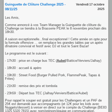
Guinguette de Clôture Challenge 2025 -
Vendredi 17 octobre
08/11/25
2025
Les Amis,
Comme annoncé à vos Team Manager la Guinguette de clôture du
Challenge se tiendra à la Brasserie PEAK le 8 novembre prochain dès
18h30.
A saison exceptionnelle...final exceptionnel ! Cette année on opte pour
la formule offensive ... on remplace les grandes tables par un apéro
dînatoire convivial et festif avec DJ et tout le Saint Bazar!
Le programme est le suivant :
- 17h30 : prise en charge bus TEC (
Aubel
/Battice/Verviers/Jalhay)
- 18h30 : accueil & apéro
- 19h30 : Street Food (Burger Pulled Pork, FlammePeak, Tapas &
Frites)
- 21h30 : remise des prix et tombola
- 23h59 : Départ bus TEC (Jalhay/Verviers/Battice/Aubel)
Pour rappel le souper est gratuit pour les Challengers et un PAF de
25€ est demandé aux accompagnants (et 12€ pour les kids avec
Nuggets/dessert) à verser en direct sur le compte du Challenge (BE83
1325 5320 7815) avec nom/prénom/équipe en communication.