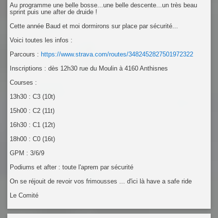
Au programme une belle bosse...une belle descente...un très beau
sprint puis une after de druide !
Cette année Baud et moi dormirons sur place par sécurité...
Voici toutes les infos :
Parcours :
https://www.strava.com/routes/3482452827501972322
Inscriptions : dès 12h30 rue du Moulin à 4160 Anthisnes
Courses :
13h30 : C3 (10t)
15h00 : C2 (11t)
16h30 : C1 (12t)
18h00 : C0 (16t)
GPM : 3/6/9
Podiums et after : toute l'aprem par sécurité
On se réjouit de revoir vos frimousses ... d'ici là have a safe ride
Le Comité