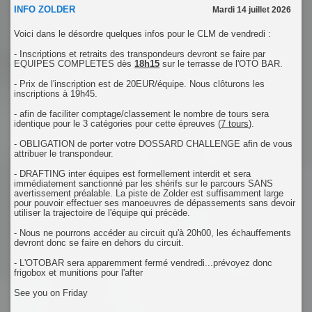
INFO ZOLDER
Mardi 14 juillet 2026
Voici dans le désordre quelques infos pour le CLM de vendredi :
- Inscriptions et retraits des transpondeurs devront se faire par
EQUIPES COMPLETES dès
18h15
sur le terrasse de l'OTO BAR.
- Prix de l'inscription est de 20EUR/équipe. Nous clôturons les
inscriptions à 19h45.
- afin de faciliter comptage/classement le nombre de tours sera
identique pour le 3 catégories pour cette épreuves (
7 tours
).
- OBLIGATION de porter votre DOSSARD CHALLENGE afin de vous
attribuer le transpondeur.
- DRAFTING inter équipes est formellement interdit et sera
immédiatement sanctionné par les shérifs sur le parcours SANS
avertissement préalable. La piste de Zolder est suffisamment large
pour pouvoir effectuer ses manoeuvres de dépassements sans devoir
utiliser la trajectoire de l'équipe qui précède.
- Nous ne pourrons accéder au circuit qu'à 20h00, les échauffements
devront donc se faire en dehors du circuit.
- L'OTOBAR sera apparemment fermé vendredi...prévoyez donc
frigobox et munitions pour l'after
See you on Friday