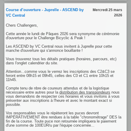
Course d’ouverture - Juprelle - ASCEND by
Mercredi 25 mars
VC Central
2026
Chers Challengers,
Cette année le lundi de Pâques 2026 sera synonyme de cérémonie
d'ouverture pour le Challenge Bicyclic & Peak !
Les ASCEND by VC Central nous invitent à Juprelle pour cette
manche d'ouverture qui s'annonce bouillante !
Vous trouverez tous les détails pratiques (horaires, parcours, etc)
dans l'onglet calendrier du site.
Attention...comme vous le verrez les inscriptions des C2&C3 se
feront entre 08h15 et 09h45, celles des C0 et C1 entre 10h15 et
11h45.
Compte tenu de nbre de coureurs attendus et de la logistique
nécessaire entre autres pour la
distribution des transpondeurs
nous
vous demandons de respecter ces horaires et vous invitons à vous
présenter aux inscriptions à l'heure et avec le montant exact si
possible.
Vos responsables vous le répèteront les puces devront
IMPÉRATIVEMENT être rendues à la table "chronométrage" DES la
fin de la course. Toute puce non retournée impliquera le paiement
d'une somme de 100EUR/u par l'équipe concernée...