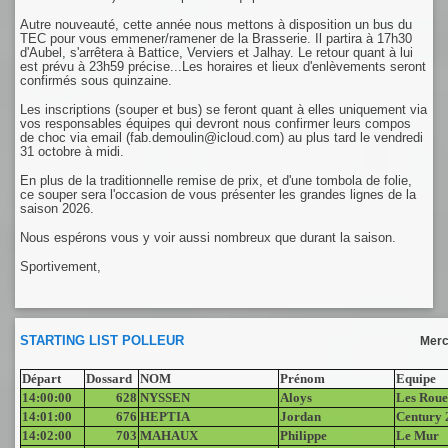
Autre nouveauté, cette année nous mettons à disposition un bus du
TEC pour vous emmener/ramener de la Brasserie. Il partira à 17h30
d'Aubel, s'arrêtera à Battice, Verviers et Jalhay. Le retour quant à lui
est prévu à 23h59 précise...Les horaires et lieux d'enlèvements seront
confirmés sous quinzaine.
Les inscriptions (souper et bus) se feront quant à elles uniquement via
vos responsables équipes qui devront nous confirmer leurs compos
de choc via email (fab.demoulin@icloud.com) au plus tard le vendredi
31 octobre à midi.
En plus de la traditionnelle remise de prix, et d'une tombola de folie,
ce souper sera l'occasion de vous présenter les grandes lignes de la
saison 2026.
Nous espérons vous y voir aussi nombreux que durant la saison.
Sportivement,
STARTING LIST POLLEUR
Merc
Départ
Dossard
NOM
Prénom
Equipe
14:00:00
628
NYSSEN
Aloys
Les Roue
14:01:00
676
HEPTIA
Jordan
Century 
14:02:00
703
MAHAUX
Philippe
Le Mur