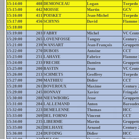
15:14:00
408
DEMONCEAU
Logan
Torpedo
15:15:00
442
MOISSE
Martin
GCV
15:16:00
411
POISKET
Jean-Michel
Torpedo
15:17:00
456
SCHYNS
David
Flamme 
15:18:00
15:19:00
203
FABRY
Michel
VC Centr
15:20:00
265
LOVENFOSSE
Tanguy
Century 
15:21:00
239
WANSART
Jean-François
Gruppett
15:22:00
270
DUBOIS
Antoine
CCT
15:23:00
251
LAHAYE
Fabrice
Flamme 
15:24:00
233
FRECHE
Damien
Gruppett
15:25:00
200
BASTIN
Jean
VC Centr
15:26:00
213
SCHMETS
Geoffrey
Torpedo
15:27:00
290
MATHIEU
Didier
CCT
15:28:00
261
BOVEROUX
Maxime
Century 
15:29:00
245
HONNAY
Xavier
Fringale
15:30:00
288
NIEUWBORG
Jesse
Gruppett
15:31:00
284
LALLEMAND
Anton
Baroude
15:32:00
223
DEMELENNE
Thomas
HCC
15:33:00
269
DEL FORNO
Vincent
CCT
15:34:00
235
LIBERME
Martin
Gruppett
15:35:00
262
DELHAYE
Arnaud
Century 
15:36:00
224
DUFOING
Didier
HCC