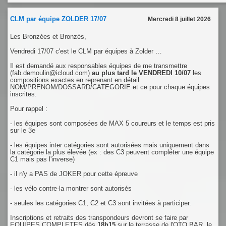
CLM par équipe ZOLDER 17/07
Mercredi 8 juillet 2026
Les Bronzées et Bronzés,
Vendredi 17/07 c'est le CLM par équipes à Zolder …
Il est demandé aux responsables équipes de me transmettre
(fab.demoulin@icloud.com)
au plus tard le VENDREDI 10/07
les
compositions exactes en reprenant en détail
NOM/PRENOM/DOSSARD/CATEGORIE et ce pour chaque équipes
inscrites.
Pour rappel :
- les équipes sont composées de MAX 5 coureurs et le temps est pris
sur le 3e
- les équipes inter catégories sont autorisées mais uniquement dans
la catégorie la plus élevée (ex : des C3 peuvent compléter une équipe
C1 mais pas l'inverse)
- il n'y a PAS de JOKER pour cette épreuve
- les vélo contre-la montrer sont autorisés
- seules les catégories C1, C2 et C3 sont invitées à participer.
Inscriptions et retraits des transpondeurs devront se faire par
EQUIPES COMPLETES dès
18h15
sur le terrasse de l'OTO BAR. le